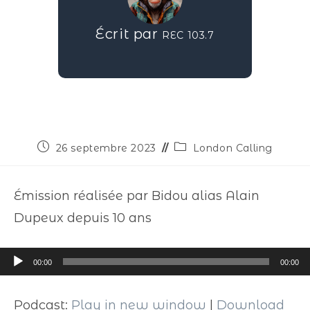
Écrit par
REC 103.7
26 septembre 2023
London Calling
Émission réalisée par Bidou alias Alain
Dupeux depuis 10 ans
Lecteur
00:00
00:00
audio
Podcast:
Play in new window
|
Download