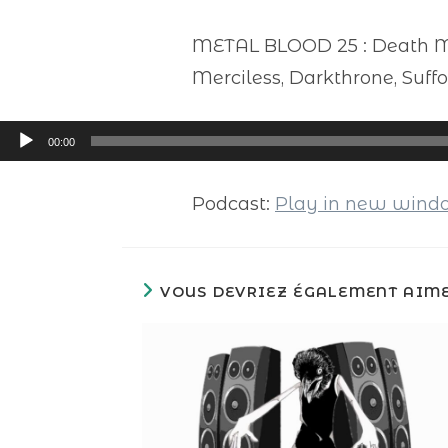
METAL BLOOD 25 : Death Met
Merciless, Darkthrone, Suff
Lecteur
00:00
audio
Podcast:
Play in new win
VOUS DEVRIEZ ÉGALEMENT AIM