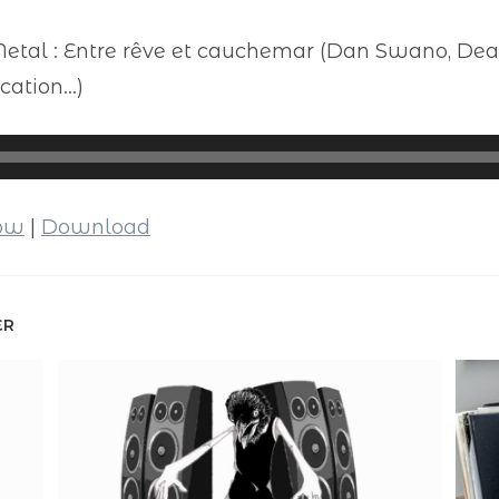
al : Entre rêve et cauchemar (Dan Swano, Deat
ocation…)
dow
|
Download
ER