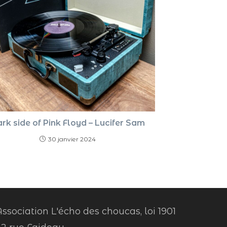
rk side of Pink Floyd – Lucifer Sam
30 janvier 2024
ssociation L'écho des choucas, loi 1901