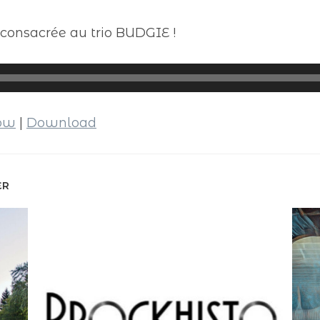
onsacrée au trio BUDGIE !
dow
|
Download
ER