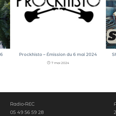
06
Prockhisto – Émission du 6 mai 2024
S
7 mai 2024
Radio•REC
A
05 49 56 59 28