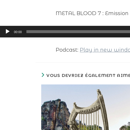
METAL BLOOD 7 : Emission c
Lecteur
00:00
audio
Podcast:
Play in new win
VOUS DEVRIEZ ÉGALEMENT AIM