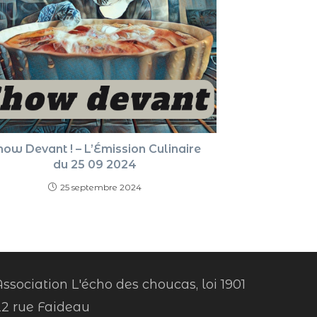
how Devant ! – L’Émission Culinaire
du 25 09 2024
25 septembre 2024
ssociation L'écho des choucas, loi 1901
22 rue Faideau