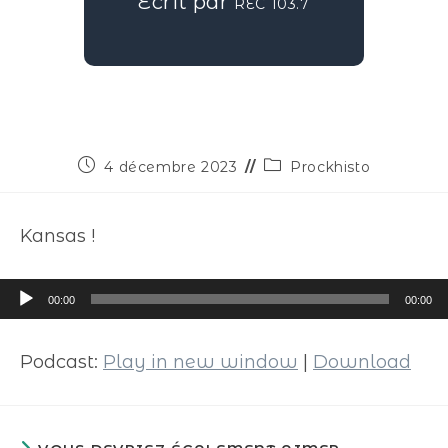
Écrit par
REC 103.7
4 décembre 2023
Prockhisto
Kansas !
Lecteur
00:00
00:00
audio
Podcast:
Play in new window
|
Download