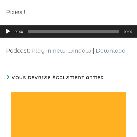
Pixies !
Lecteur
00:00
00:00
audio
Podcast:
Play in new window
|
Download
VOUS DEVRIEZ ÉGALEMENT AIMER