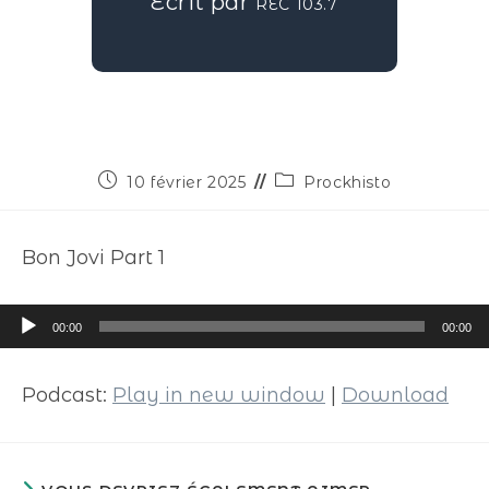
Écrit par
REC 103.7
10 février 2025
Prockhisto
Bon Jovi Part 1
Lecteur
00:00
00:00
audio
Podcast:
Play in new window
|
Download