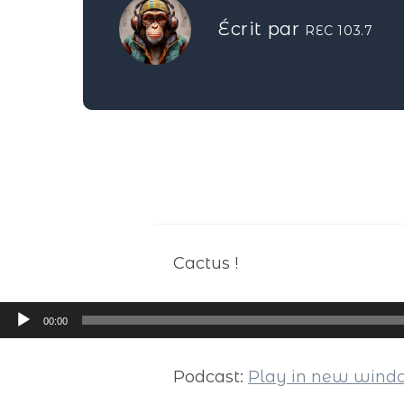
Écrit par
REC 103.7
Cactus !
Lecteur
00:00
audio
Podcast:
Play in new win