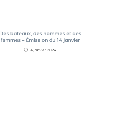
pour
augment
ou
Des bateaux, des hommes et des
diminue
femmes – Émission du 14 janvier
le
14 janvier 2024
volume.