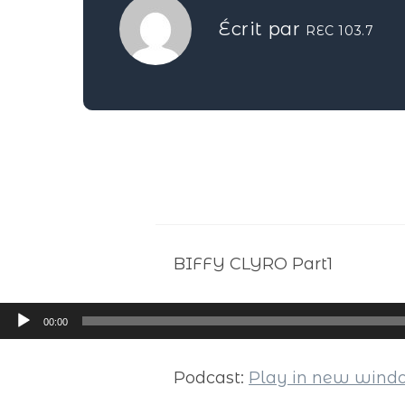
Écrit par
REC 103.7
BIFFY CLYRO Part1
Lecteur
00:00
audio
Podcast:
Play in new win