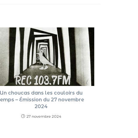
pour
augment
ou
diminue
le
volume.
Un choucas dans les couloirs du
temps – Émission du 27 novembre
2024
27 novembre 2024