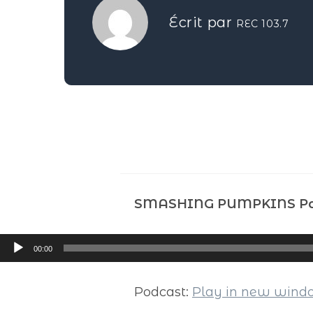
Écrit par
REC 103.7
SMASHING PUMPKINS Pa
Lecteur
00:00
audio
Podcast:
Play in new win