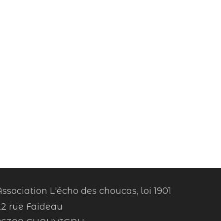
ssociation L'écho des choucas, loi 1901
22 rue Faideau