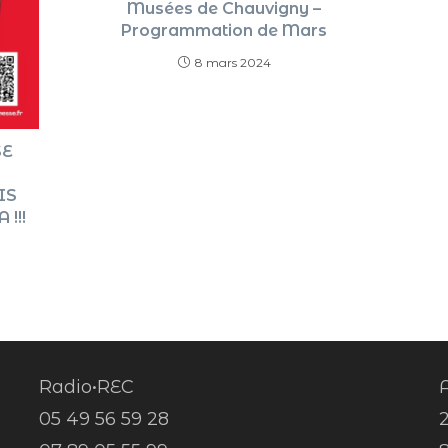
Musées de Chauvigny –
Programmation de Mars
8 mars 2024
SE
IS
!!!
Radio•REC
A
05 49 56 59 28