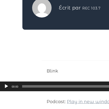
Écrit par
REC 103.7
Blink
Lecteur
00:00
audio
Podcast:
Play in new win