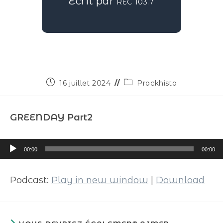
Écrit par
REC 103.7
16 juillet 2024
Prockhisto
GREENDAY Part2
Lecteur
00:00
00:00
audio
Podcast:
Play in new window
|
Download