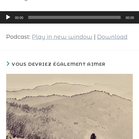
Lecteur
00:00
00:00
audio
Podcast:
Play in new window
|
Download
VOUS DEVRIEZ ÉGALEMENT AIMER