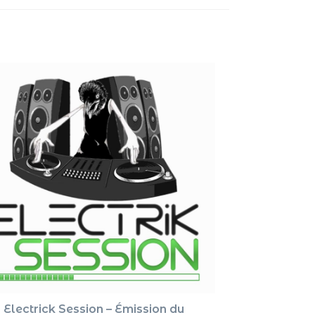
pour
augment
ou
diminue
le
volume.
Electrick Session – Émission du