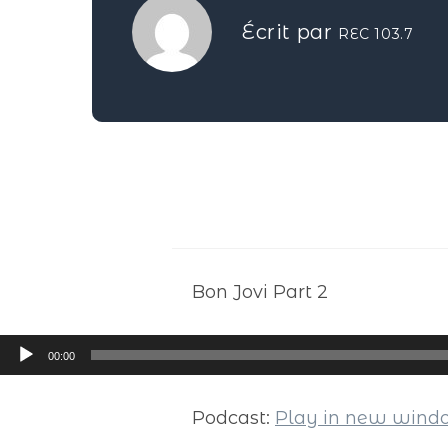
Écrit par
REC 103.7
Bon Jovi Part 2
Lecteur
00:00
audio
Podcast:
Play in new win