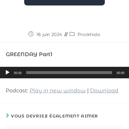
18 juin 2024
Prockhisto
GREENDAY Part1
Lecteur
00:00
00:00
audio
Podcast:
Play in new window
|
Download
VOUS DEVRIEZ ÉGALEMENT AIMER