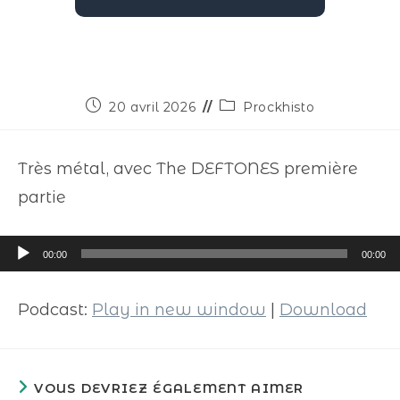
20 avril 2026
Prockhisto
Très métal, avec The DEFTONES première
partie
Lecteur
00:00
00:00
audio
Podcast:
Play in new window
|
Download
VOUS DEVRIEZ ÉGALEMENT AIMER