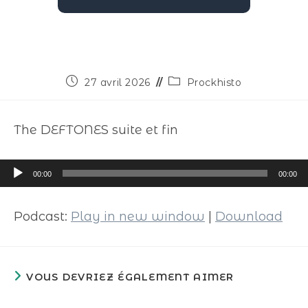
27 avril 2026
Prockhisto
The DEFTONES suite et fin
Lecteur
00:00
00:00
audio
Podcast:
Play in new window
|
Download
VOUS DEVRIEZ ÉGALEMENT AIMER