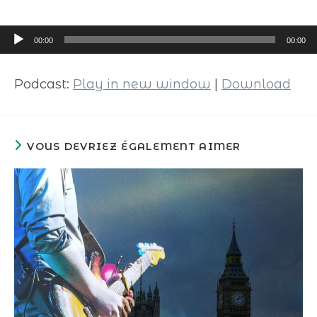
Lecteur
00:00
00:00
audio
Podcast:
Play in new window
|
Download
VOUS DEVRIEZ ÉGALEMENT AIMER