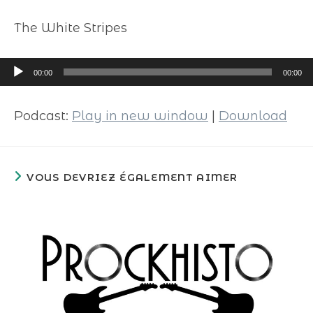
The White Stripes
Lecteur
00:00
00:00
audio
Podcast:
Play in new window
|
Download
VOUS DEVRIEZ ÉGALEMENT AIMER