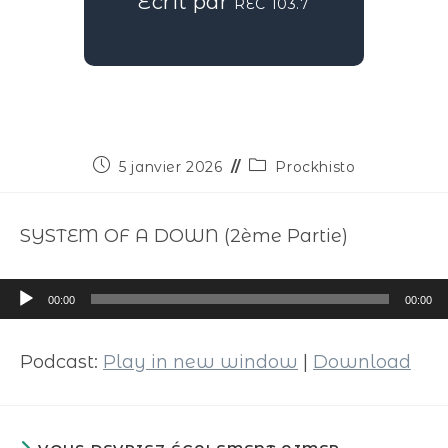
Écrit par
REC 103.7
5 janvier 2026
Prockhisto
SYSTEM OF A DOWN (2ème Partie)
Lecteur
00:00
00:00
audio
Podcast:
Play in new window
|
Download