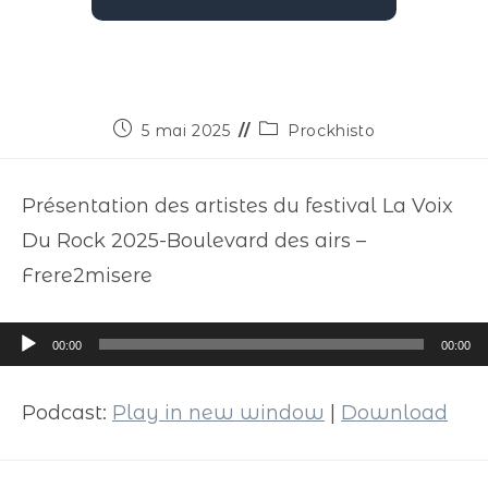
5 mai 2025
Prockhisto
Présentation des artistes du festival La Voix
Du Rock 2025-Boulevard des airs –
Frere2misere
Lecteur
00:00
00:00
audio
Podcast:
Play in new window
|
Download