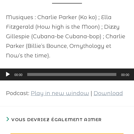
Musiques : Charlie Parker (Ko ko) ; Ella
Fitzgerald (How high is the Moon) ; Dizzy
Gillespie (Cubana-be Cubana-bop) ; Charlie
Parker (Billie’s Bounce, Ornythology et
Now’s the time).
Lecteur
00:00
00:00
audio
Podcast:
Play in new window
|
Download
VOUS DEVRIEZ ÉGALEMENT AIMER