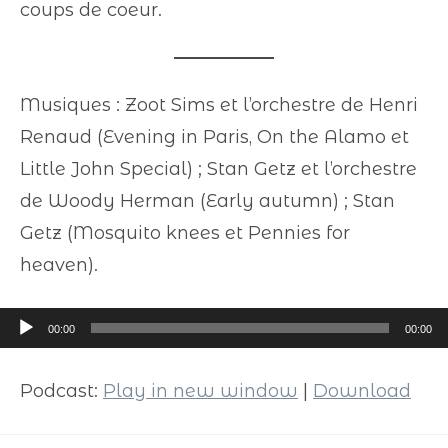
coups de coeur.
Musiques : Zoot Sims et l’orchestre de Henri
Renaud (Evening in Paris, On the Alamo et
Little John Special) ; Stan Getz et l’orchestre
de Woody Herman (Early autumn) ; Stan
Getz (Mosquito knees et Pennies for
heaven).
Lecteur
00:00
00:00
audio
Podcast:
Play in new window
|
Download