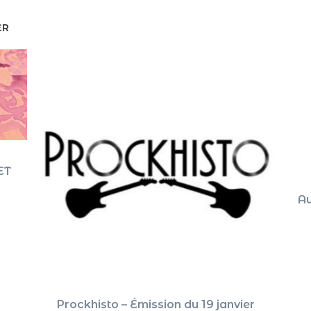
ER
ET
Au
Prockhisto – Émission du 19 janvier