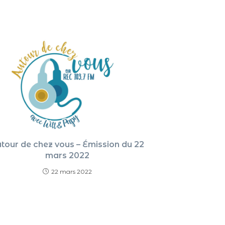
pour
augment
ou
diminue
le
volume.
tour de chez vous – Émission du 22
mars 2022
22 mars 2022