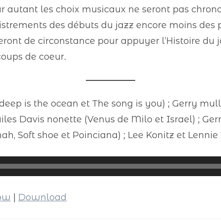
r autant les choix musicaux ne seront pas chrono
egistrements des débuts du jazz encore moins des 
eront de circonstance pour appuyer l’Histoire du j
oups de coeur.
eep is the ocean et The song is you) ; Gerry mul
iles Davis nonette (Venus de Milo et Israel) ; Ge
ah, Soft shoe et Poinciana) ; Lee Konitz et Lennie 
dow
|
Download