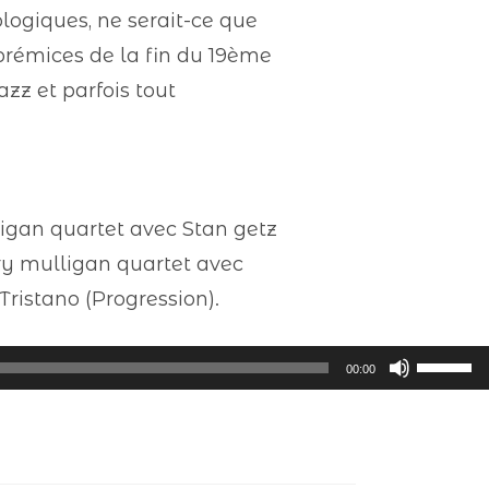
logiques, ne serait-ce que
prémices de la fin du 19ème
azz et parfois tout
ligan quartet avec Stan getz
rry mulligan quartet avec
Tristano (Progression).
Utilisez
00:00
les
flèches
haut/ba