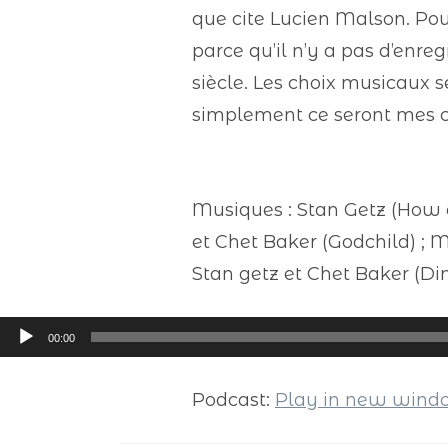
que cite Lucien Malson. Pou
parce qu’il n’y a pas d’enr
siècle. Les choix musicaux s
simplement ce seront mes c
Musiques : Stan Getz (How d
et Chet Baker (Godchild) ; M
Stan getz et Chet Baker (Din
Lecteur
00:00
audio
Podcast:
Play in new win