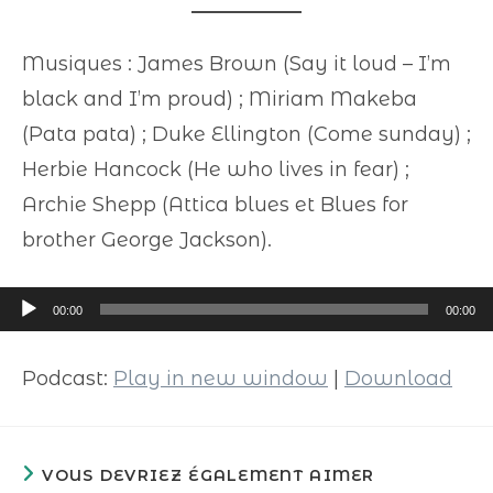
Musiques : James Brown (Say it loud – I’m
black and I’m proud) ; Miriam Makeba
(Pata pata) ; Duke Ellington (Come sunday) ;
Herbie Hancock (He who lives in fear) ;
Archie Shepp (Attica blues et Blues for
brother George Jackson).
Lecteur
00:00
00:00
audio
Podcast:
Play in new window
|
Download
VOUS DEVRIEZ ÉGALEMENT AIMER