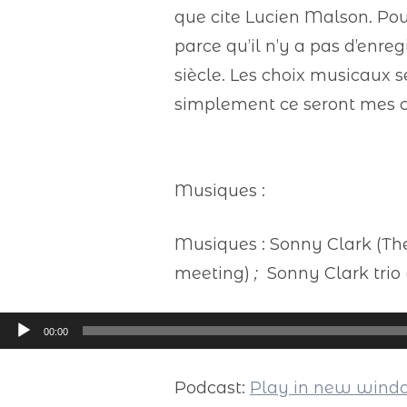
que cite Lucien Malson. Pou
parce qu’il n’y a pas d’enr
siècle. Les choix musicaux s
simplement ce seront mes c
Musiques :
Musiques : Sonny Clark (Them
meeting)
;
Sonny Clark trio
Lecteur
00:00
audio
Podcast:
Play in new win