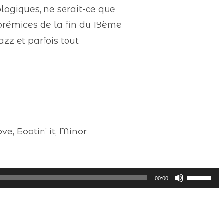
logiques, ne serait-ce que
prémices de la fin du 19ème
azz et parfois tout
e, Bootin’ it, Minor
Utilisez
00:00
les
flèches