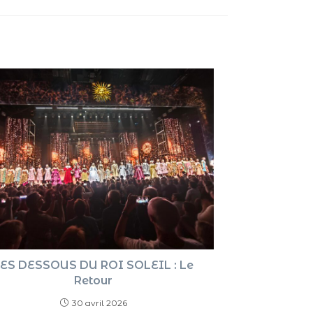
haut/ba
pour
augment
ou
diminue
le
volume.
ES DESSOUS DU ROI SOLEIL : Le
Retour
30 avril 2026