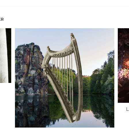
ER
u
L