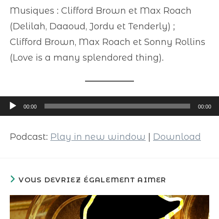
Musiques : Clifford Brown et Max Roach
(Delilah, Daaoud, Jordu et Tenderly) ;
Clifford Brown, Max Roach et Sonny Rollins
(Love is a many splendored thing).
Lecteur
00:00
00:00
audio
Podcast:
Play in new window
|
Download
VOUS DEVRIEZ ÉGALEMENT AIMER