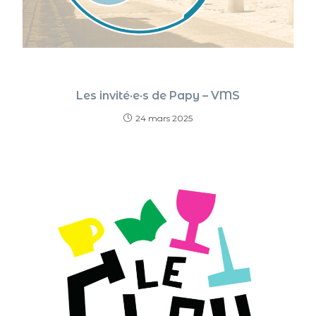
Les invité·e·s de Papy – VMS
24 mars 2025