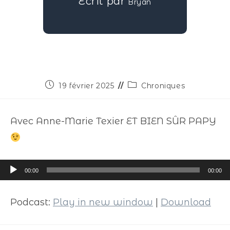
Écrit par
Bryan
19 février 2025
Chroniques
Avec Anne-Marie Texier ET BIEN SÛR PAPY
Lecteur
00:00
00:00
audio
Podcast:
Play in new window
|
Download