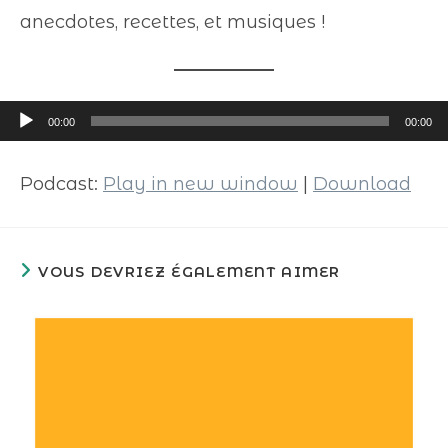
anecdotes, recettes, et musiques !
Lecteur
00:00
00:00
audio
Podcast:
Play in new window
|
Download
VOUS DEVRIEZ ÉGALEMENT AIMER