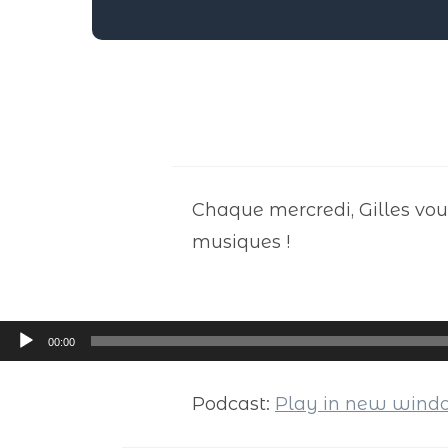
Chaque mercredi, Gilles vou
musiques !
Lecteur
00:00
audio
Podcast:
Play in new win