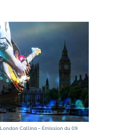
pour
augment
ou
diminue
le
volume.
London Calling – Émission du 09