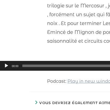
trilogie sur le Mercosur ,
, forcément un sujet qui f
noix . Et pour terminer L
Emincé de Mignon de por
saisonnalité et circuits cou
Lecteur
00:00
audio
Podcast:
Play in new win
VOUS DEVRIEZ ÉGALEMENT AIM