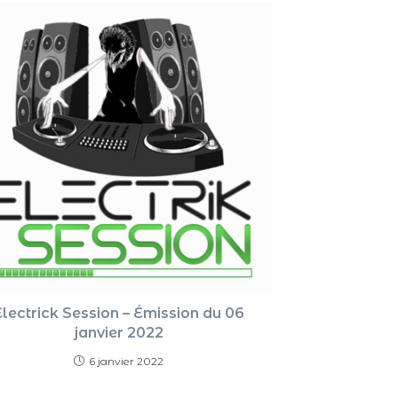
ou
diminue
le
volume.
Electrick Session – Émission du 06
janvier 2022
6 janvier 2022