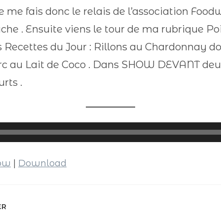
 je me fais donc le relais de l’association Foo
âche . Ensuite viens le tour de ma rubrique Poi
es Recettes du Jour : Rillons au Chardonnay d
c au Lait de Coco . Dans SHOW DEVANT deux
rts .
dow
|
Download
ER