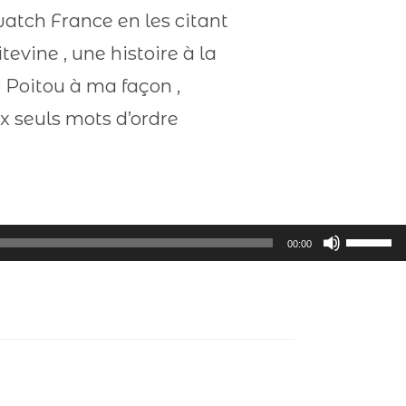
dwatch France en les citant
tevine , une histoire à la
o Poitou à ma façon ,
 seuls mots d’ordre
Utilisez
00:00
les
flèches
haut/ba
pour
augment