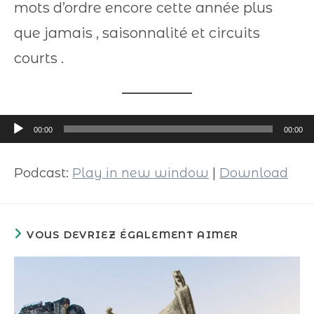
mots d’ordre encore cette année plus
que jamais , saisonnalité et circuits
courts .
Lecteur
00:00
00:00
audio
Podcast:
Play in new window
|
Download
VOUS DEVRIEZ ÉGALEMENT AIMER