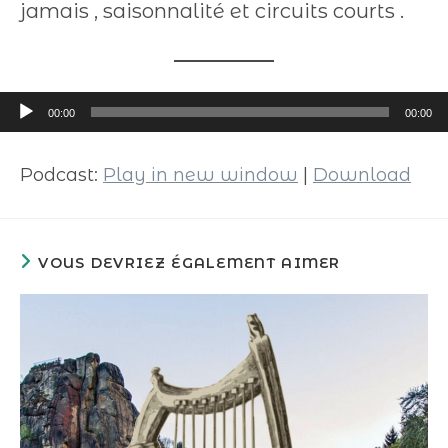
jamais , saisonnalité et circuits courts .
Lecteur
00:00
00:00
audio
Podcast:
Play in new window
|
Download
VOUS DEVRIEZ ÉGALEMENT AIMER