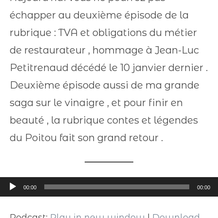
échapper au deuxième épisode de la
rubrique : TVA et obligations du métier
de restaurateur , hommage à Jean-Luc
Petitrenaud décédé le 10 janvier dernier .
Deuxième épisode aussi de ma grande
saga sur le vinaigre , et pour finir en
beauté , la rubrique contes et légendes
du Poitou fait son grand retour .
Lecteur
00:00
00:00
audio
Podcast:
Play in new window
|
Download