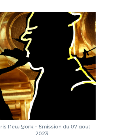
augment
ou
diminue
le
volume.
ris New York – Émission du 07 aout
2023