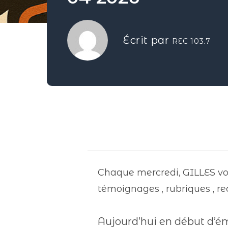
Écrit par
REC 103.7
Chaque mercredi, GILLES vou
témoignages , rubriques , re
Aujourd’hui en début d’ém