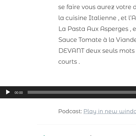
se faire vous aurez votre 
la cuisine Italienne , et 
La Pasta Aux Asperges , e
Sauce Tomate à la Viande 
DEVANT deux seuls mots d’
courts .
Lecteur
00:00
audio
Podcast:
Play in new win