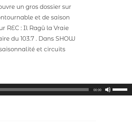
’ouvre un gros dossier sur
contournable et de saison
r REC : Il Ragû la Vraie
naire du 103.7 . Dans SHOW
aisonnalité et circuits
Utilisez
00:00
les
flèches
haut/ba
pour