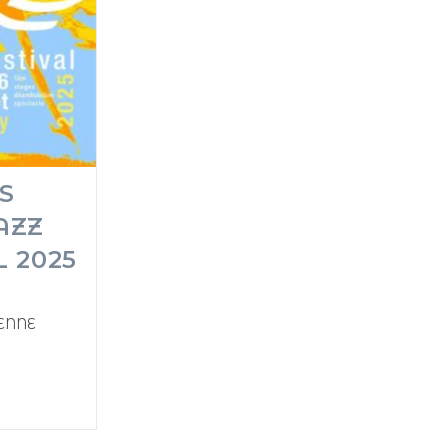
S
AZZ
L 2025
ENNE