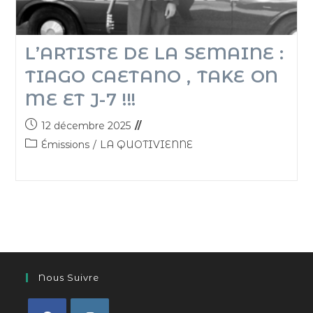
L’ARTISTE DE LA SEMAINE :
TIAGO CAETANO , TAKE ON
ME ET J-7 !!!
12 décembre 2025
Émissions
/
LA QUOTIVIENNE
Nous Suivre