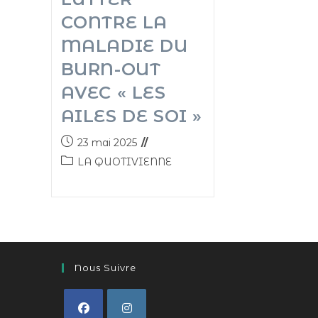
CONTRE LA
MALADIE DU
BURN-OUT
AVEC « LES
AILES DE SOI »
23 mai 2025
LA QUOTIVIENNE
Nous Suivre