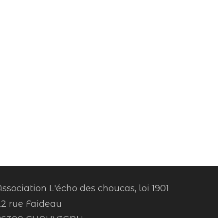
ssociation L'écho des choucas, loi 1901
22 rue Faideau