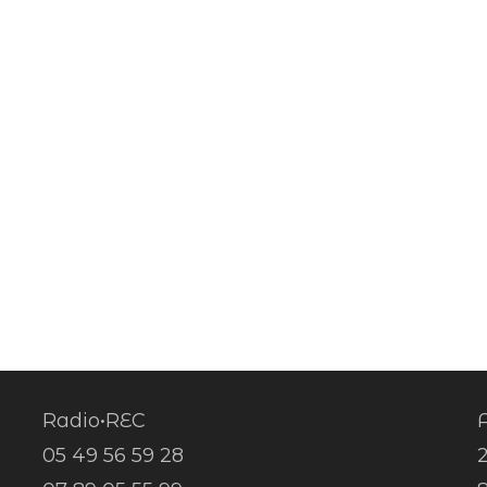
Radio•REC
A
05 49 56 59 28