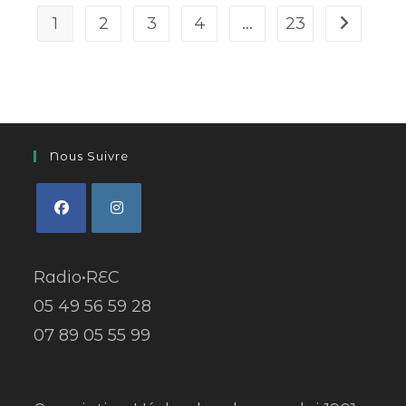
1
2
3
4
…
23
Nous Suivre
Radio•REC
05 49 56 59 28
07 89 05 55 99