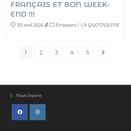
FRANÇAIS ET BON WEEK-
END !!!
30 avril 2026
Émissions
/
LA QUOTIVIENNE
1
2
3
4
5
Nous Suivre