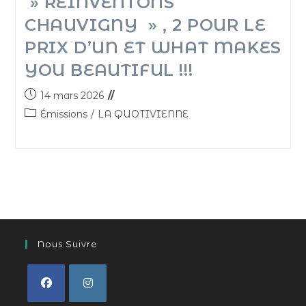
» RÉINVENTONS
CHAUVIGNY » , 2 POUR LE
PRIX D’UN ET WHAT MAKES
YOU BEAUTIFUL !!!
14 mars 2026
Émissions
/
LA QUOTIVIENNE
Nous Suivre