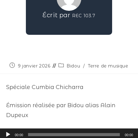
Écrit par
REC 103.7
9 janvier 2026
Bidou
/
Terre de musique
Spéciale Cumbia Chicharra
Émission réalisée par Bidou alias Alain
Dupeux
Lecteur
00:00
00:00