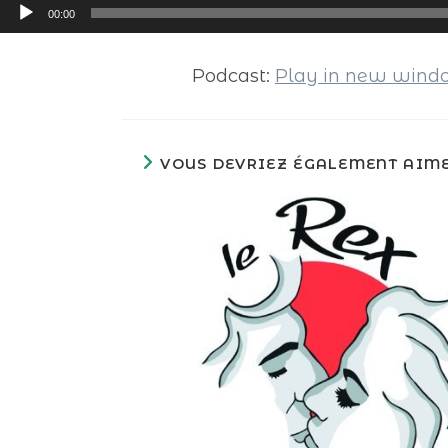
Lecteur
00:00
audio
Podcast:
Play in new win
VOUS DEVRIEZ ÉGALEMENT AIM