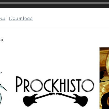
dow
|
Download
ER