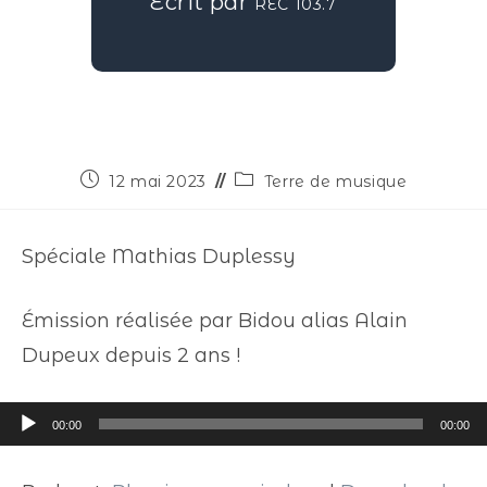
Écrit par
REC 103.7
12 mai 2023
Terre de musique
Spéciale Mathias Duplessy
Émission réalisée par Bidou alias Alain
Dupeux depuis 2 ans !
Lecteur
00:00
00:00
audio