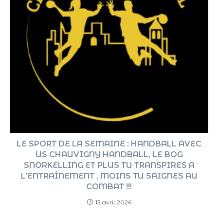
LE SPORT DE LA SEMAINE : HANDBALL AVEC
US CHAUVIGNY HANDBALL, LE BOG
SNORKELLING ET PLUS TU TRANSPIRES A
L’ENTRAÎNEMENT , MOINS TU SAIGNES AU
COMBAT !!!
13 avril 2026