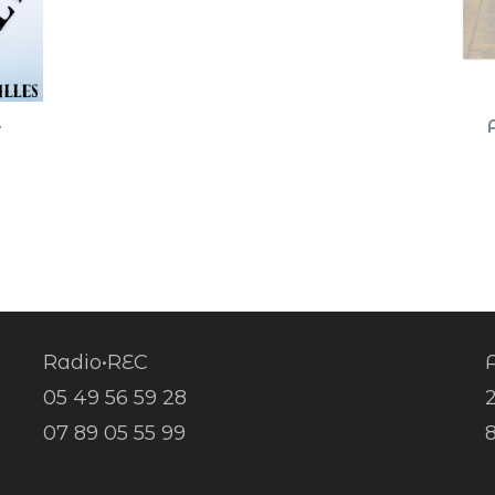
–
Radio•REC
A
05 49 56 59 28
07 89 05 55 99