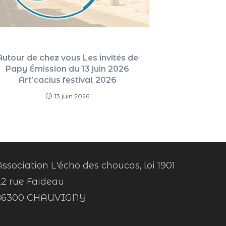
Autour de chez vous Les invités de
Papy Émission du 13 juin 2026
Art’cacius festival 2026
13 juin 2026
ssociation L'écho des choucas, loi 1901
22 rue Faideau
86300 CHAUVIGNY