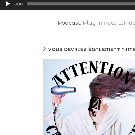
Lecteur
00:00
audio
Podcast:
Play in new win
VOUS DEVRIEZ ÉGALEMENT AIM