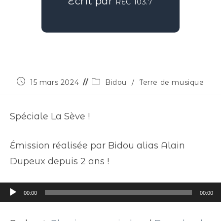
Écrit par
REC 103.7
15 mars 2024
Bidou
/
Terre de musique
Spéciale La Sève !
Émission réalisée par Bidou alias Alain
Dupeux depuis 2 ans !
Lecteur
00:00
00:00
audio