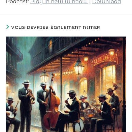
Podcast:
Play in new window
|
Download
VOUS DEVRIEZ ÉGALEMENT AIMER