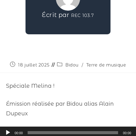
Écrit par
REC 103.7
18 juillet 2025
Bidou
/
Terre de musique
Spéciale Melina !
Émission réalisée par Bidou alias Alain
Dupeux
Lecteur
00:00
00:00