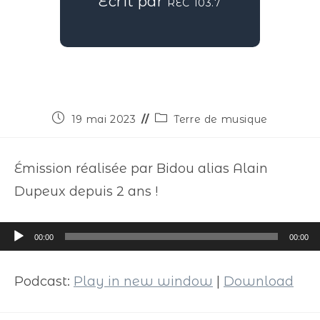
Écrit par
REC 103.7
19 mai 2023
Terre de musique
Émission réalisée par Bidou alias Alain
Dupeux depuis 2 ans !
Lecteur
00:00
00:00
audio
Podcast:
Play in new window
|
Download