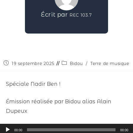
Écrit par
REC 103.7
19 septembre 2025
Bidou
/
Terre de musique
Spéciale Nadir Ben !
Émission réalisée par Bidou alias Alain
Dupeux
Lecteur
00:00
00:00