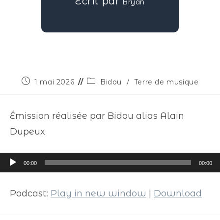
Écrit par
Bryan
1 mai 2026
Bidou
/
Terre de musique
Émission réalisée par Bidou alias Alain
Dupeux
Lecteur
00:00
00:00
audio
Podcast:
Play in new window
|
Download