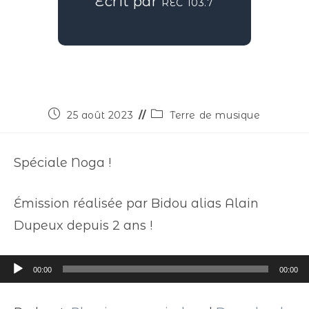
Écrit par
REC 103.7
25 août 2023
Terre de musique
Spéciale Noga !
Émission réalisée par Bidou alias Alain
Dupeux depuis 2 ans !
Lecteur
00:00
00:00
audio